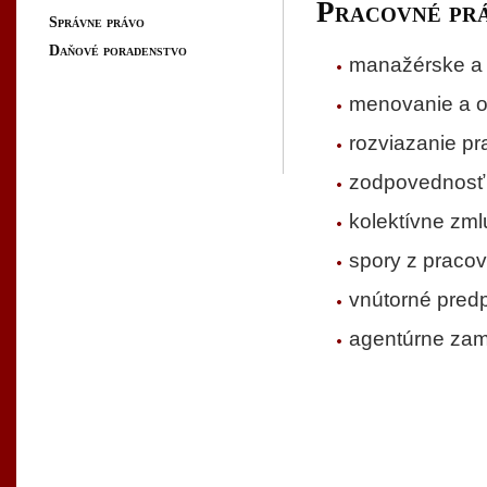
Pracovné pr
Správne právo
Daňové poradenstvo
manažérske a
menovanie a o
rozviazanie p
zodpovednosť
kolektívne zml
spory z praco
vnútorné pred
agentúrne za