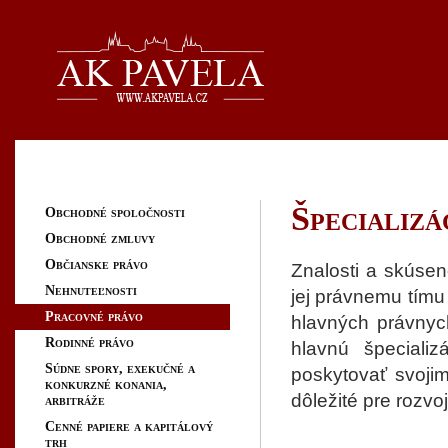
Špecializá
Obchodné spoločnosti
Obchodné zmluvy
Občianske právo
Znalosti a skúsen
Nehnuteľnosti
jej právnemu tím
Pracovné právo
hlavných právnych
Rodinné právo
hlavnú špeciali
Súdne spory, exekučné a
poskytovať svojim
konkurzné konania,
dôležité pre rozvoj
arbitráže
Cenné papiere a kapitálový
trh