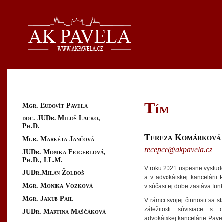
Tím
Mgr. Ľudovít Pavela
doc. JUDr. Miloš Lacko,
Ph.D.
Tereza Komárková
Mgr. Markéta Jančová
recepce@akpavela.cz
JUDr. Monika Feigerlová,
Ph.D., LL.M.
V roku 2021 úspešne vyštu
JUDr.Milan Žoldoš
a v advokátskej kancelárii
Mgr. Monika Vozková
v súčasnej dobe zastáva funk
Mgr. Jakub Pail
V rámci svojej činnosti sa 
záležitosti súvisiace s
JUDr. Martina Maščáková
advokátskej kancelárie Pavel