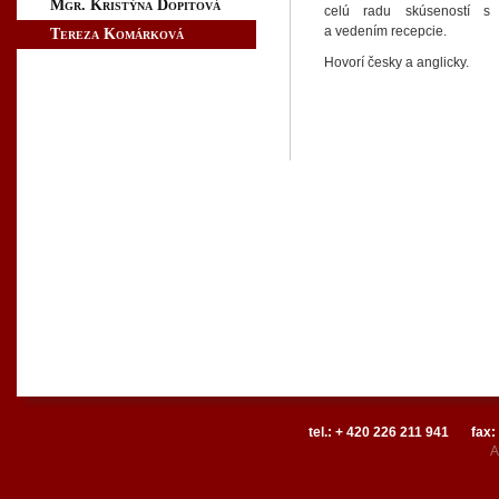
Mgr. Kristýna Dopitová
celú radu skúseností s 
a vedením recepcie.
Tereza Komárková
Hovorí česky a anglicky.
tel.: + 420 226 211 941
fax:
A