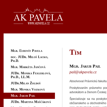
Tím
Mgr. Ľudovít Pavela
doc. JUDr. Miloš Lacko,
Ph.D.
Mgr. Jakub Pail
Mgr. Markéta Jančová
pail@akpavela.cz
JUDr. Monika Feigerlová,
Ph.D., LL.M.
Absolvoval Právnickú fakultu
JUDr.Milan Žoldoš
Poskytovaním právneho po
Mgr. Monika Vozková
advokátom a členom Českej 
Mgr. Jakub Pail
Špecializuje sa na poskyto
JUDr. Martina Maščáková
občianskeho a obchodného 