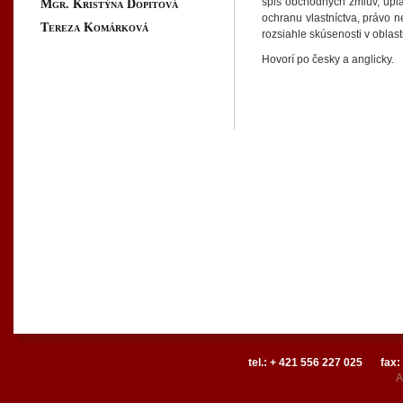
spis obchodných zmlúv, upl
Mgr. Kristýna Dopitová
ochranu vlastníctva, právo n
Tereza Komárková
rozsiahle skúsenosti v oblast
Hovorí po česky a anglicky.
tel.: + 421 556 227 025
fax:
A